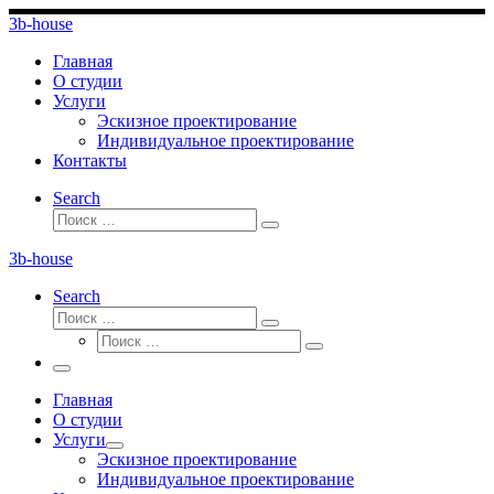
Перейти
3b-house
к
содержимому
Главная
О студии
Услуги
Эскизное проектирование
Индивидуальное проектирование
Контакты
Search
Поиск
Поиск
…
3b-house
Search
Поиск
Поиск
Поиск
…
Поиск
…
Меню
Главная
О студии
Услуги
Эскизное проектирование
Индивидуальное проектирование